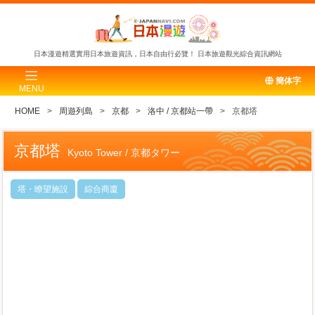
日本漫遊精選實用日本旅遊資訊，日本自由行必覽！
日本旅遊觀光綜合資訊網站
簡体字
MENU
HOME
周遊列島
京都
洛中 / 京都站一帶
京都塔
京都塔
Kyoto Tower / 京都タワー
塔・瞭望施設
綜合商廈