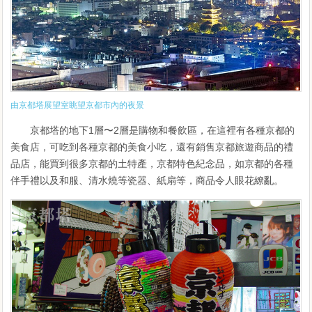
由京都塔展望室眺望京都市內的夜景
京都塔的地下1層〜2層是購物和餐飲區，在這裡有各種京都的
美食店，可吃到各種京都的美食小吃，還有銷售京都旅遊商品的禮
品店，能買到很多京都的土特產，京都特色紀念品，如京都的各種
伴手禮以及和服、清水燒等瓷器、紙扇等，商品令人眼花繚亂。