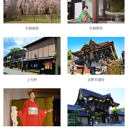
京都御苑
京都禦所
上七軒
北野天滿宮