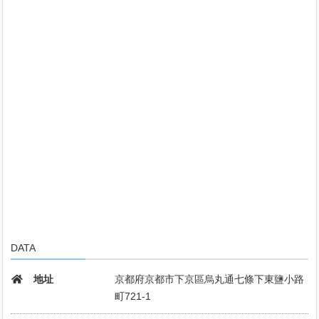
DATA
地址
京都府京都市下京區烏丸通七條下東鹽小路
町721-1