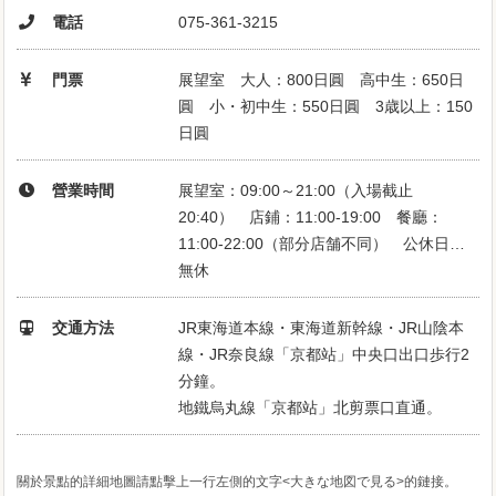
電話
075-361-3215
門票
展望室 大人：800日圓 高中生：650日
圓 小・初中生：550日圓 3歳以上：150
日圓
營業時間
展望室：09:00～21:00（入場截止
20:40） 店鋪：11:00-19:00 餐廳：
11:00-22:00（部分店舗不同） 公休日…
無休
交通方法
JR東海道本線・東海道新幹線・JR山陰本
線・JR奈良線「京都站」中央口出口歩行2
分鐘。
地鐵烏丸線「京都站」北剪票口直通。
關於景點的詳細地圖請點擊上一行左側的文字<大きな地図で見る>的鏈接。