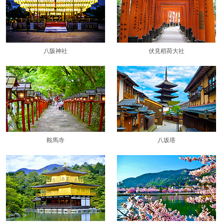
八阪神社
伏見稻荷大社
鞍馬寺
八坂塔