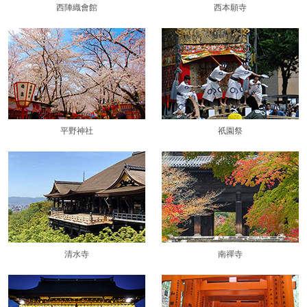
西陣織會館
西本願寺
平野神社
祇園祭
清水寺
南禪寺