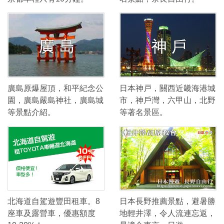
廣島原爆屋頂，和平紀念公
日本神戸，關西近畿海港城
園，廣島嚴島神社，廣島城
市，神戶灣，六甲山，北野
等景點介紹。
等著名景區。
北海道自駕遊豐田租車。8
日本長野推薦景點，避暑勝
座車及露營車，優惠額度
地輕井澤，令人流連忘返，