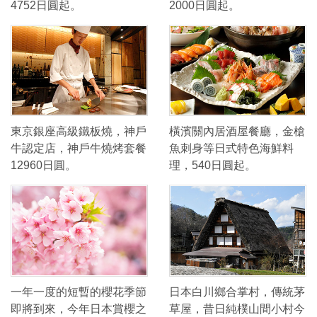
4752日圓起。
2000日圓起。
東京銀座高級鐵板燒，神戶
橫濱關內居酒屋餐廳，金槍
牛認定店，神戶牛燒烤套餐
魚刺身等日式特色海鮮料
12960日圓。
理，540日圓起。
一年一度的短暫的櫻花季節
日本白川鄉合掌村，傳統茅
即將到來，今年日本賞櫻之
草屋，昔日純樸山間小村今