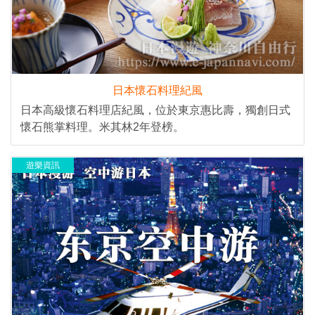
日本懷石料理紀風
日本高級懷石料理店紀風，位於東京惠比壽，獨創日式
懷石熊掌料理。米其林2年登榜。
遊樂資訊