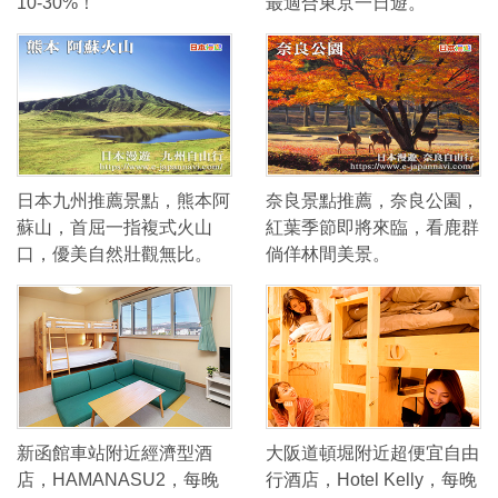
10-30%！
最適合東京一日遊。
日本九州推薦景點，熊本阿
奈良景點推薦，奈良公園，
蘇山，首屈一指複式火山
紅葉季節即將來臨，看鹿群
口，優美自然壯觀無比。
倘佯林間美景。
新函館車站附近經濟型酒
大阪道頓堀附近超便宜自由
店，HAMANASU2，每晚
行酒店，Hotel Kelly，每晚