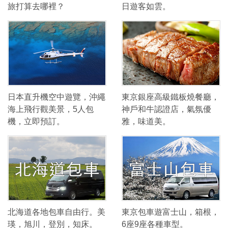
旅打算去哪裡？
日遊客如雲。
日本直升機空中遊覽，沖繩
東京銀座高級鐵板燒餐廳，
海上飛行觀美景，5人包
神戶和牛認證店，氣氛優
機，立即預訂。
雅，味道美。
北海道各地包車自由行。美
東京包車遊富士山，箱根，
瑛，旭川，登別，知床。
6座9座各種車型。