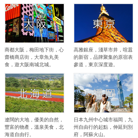
商都大阪，梅田地下街，心
高雅銀座，淺草市井，喧囂
齋橋商店街，大章魚丸美
的新宿，品牌聚集的原宿表
食，遊大阪南城北城。
參道，東京深度遊。
遼闊的大地，優美的自然，
日本九州中心城市福岡，九
豐富的物產，溫泉美食，北
州自由行的起點，伸延到別
海道自由行。
府，阿蘇火山。