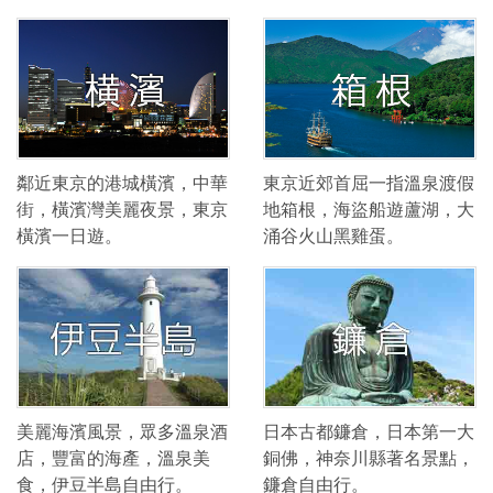
鄰近東京的港城橫濱，中華
東京近郊首屈一指溫泉渡假
街，橫濱灣美麗夜景，東京
地箱根，海盜船遊蘆湖，大
橫濱一日遊。
涌谷火山黑雞蛋。
美麗海濱風景，眾多溫泉酒
日本古都鐮倉，日本第一大
店，豐富的海產，溫泉美
銅佛，神奈川縣著名景點，
食，伊豆半島自由行。
鐮倉自由行。