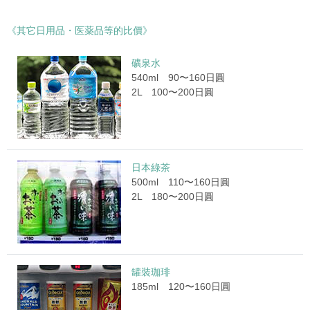
《其它日用品・医薬品等的比價》
礦泉水
540ml 90〜160日圓
2L 100〜200日圓
日本綠茶
500ml 110〜160日圓
2L 180〜200日圓
罐裝珈琲
185ml 120〜160日圓