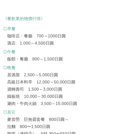
《餐飲業的物價行情》
◎早餐
咖啡店・餐廳 700～1000日圓
酒店 1,000～4,500日圓
◎午餐
飯館・餐廳 800～1,500日圓
◎晩餐
居酒屋 2,500～5,000日圓
高級日本料亭 12,000～50,000日圓
迴轉壽司 1,500～3,000日圓
鐵板燒 10,000～30,000日圓
涮肉・牛肉火鍋 3,500～15,000日圓
◎其它
麥當勞 巨無霸套餐 800日圓～
拉麵 800〜1,500日圓
咖啡（連鎖店） S杯 350〜550日圓