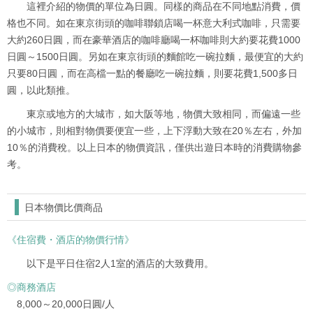
這裡介紹的物價的單位為日圓。同樣的商品在不同地點消費，價
格也不同。如在東京街頭的咖啡聯鎖店喝一杯意大利式咖啡，只需要
大約260日圓，而在豪華酒店的咖啡廳喝一杯咖啡則大約要花費1000
日圓～1500日圓。另如在東京街頭的麵館吃一碗拉麵，最便宜的大約
只要80日圓，而在高檔一點的餐廳吃一碗拉麵，則要花費1,500多日
圓，以此類推。
東京或地方的大城市，如大阪等地，物價大致相同，而偏遠一些
的小城市，則相對物價要便宜一些，上下浮動大致在20％左右，外加
10％的消費稅。以上日本的物價資訊，僅供出遊日本時的消費購物參
考。
日本物價比價商品
《住宿費・酒店的物價行情》
以下是平日住宿2人1室的酒店的大致費用。
◎商務酒店
8,000～20,000日圓/人