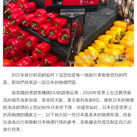
到日本旅行的花銷如何？這恐怕是每一個旅行者都會想到的問
題。那咱們就來說一說日本的物價問題。
据英國經濟調查機構EIU的調查結果，2020年世界上生活費用最
高的城市為新加坡、香港與大阪，東京被列為第8位。雖然日本的物價
較泡沫經濟的上世紀80年代有所下降，但儘管如此，日本仍是世界上
的高物價的國家之一。以下就介紹一些日本最基本的物價常識，供各
位做為出行前瞭解日本物價行情的參考，並根據這些資訊制定自己的
旅行預算。