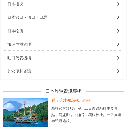
日本概況
日本節日・假日・日曆
日本物價
旅遊危機管理
駐日代表機構
其它便利資訊
日本旅遊資訊專輯
看了這才知怎樣玩箱根
箱根必遊經典行程。二日遊遍箱根主要景
點，海盜船，大涌谷，箱根神社。一張周遊
券玩遍箱根。