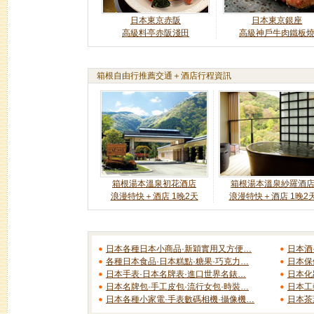
日本東京赤阪
日本東京銀座
高級料亭赤阪淺田
高級神戶牛肉鐵板
箱根自由行推薦交通＋酒店行程資訊
箱根湯本溫泉初花酒店
箱根湯本溫泉紗羅酒
浪漫特快＋酒店 1晚2天
浪漫特快＋酒店 1晚2
日本各種日本小商品·新穎實用又方便…
日本酒
各種日本食品·日本糕點·糖果·巧克力…
日本保
日本手表·日本名牌表·進口世界名錶…
日本化
日本名牌包·手工皮包·流行女包·時裝…
日本工
日本各種小家電·手表數碼相機·攝像機…
日本茶