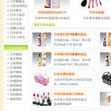
日本醫藥品
口腔清潔用品
日本餐具
日本化妝品ObagiC10
日本化妝刷
日本工藝品
日本Rohto製藥美白化妝品
日本著名廠家化裝刷
日本文具
日本玩具
更多日本化妝品
高爾夫用品
日本香煙
日本美白系列護膚化妝品
日本小商品
日本歐白極（Obaji）美白系
列 Obagi C10 美白液
日本旅遊購物
日本購物
日本美白系列護膚化妝品
東京購物
日本歐白極（Obaji）美白系
大阪購物
列 Obagi PreC 美白化妝水
京都購物
神戶購物
日本名牌化妝包
福岡購物
日本ARTISAN & ARTIST化妝
沖繩購物
包（WAO-02)粉色
橫濱購物
札幌購物
日本化妝品進口化妝品
免稅購物
購物退稅
日本進口世界名牌化妝品
各種唇膏眼影