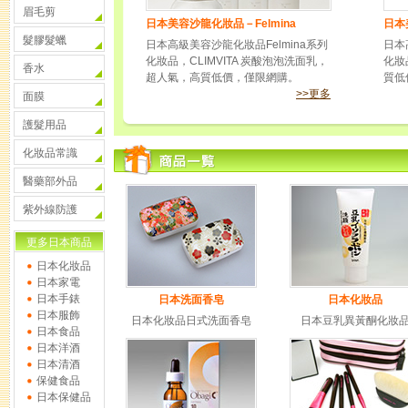
眉毛剪
日本美容沙龍化妝品－Felmina
日本
髮膠髮蠟
日本高級美容沙龍化妝品Felmina系列
日本
化妝品，CLIMVITA 炭酸泡泡洗面乳，
化妝品
香水
超人氣，高質低價，僅限網購。
質低
>>更多
面膜
護髮用品
化妝品常識
醫藥部外品
紫外線防護
更多日本商品
日本化妝品
日本家電
日本手錶
日本洗面香皂
日本化妝品
日本服飾
日本化妝品日式洗面香皂
日本豆乳異黃酮化妝
日本食品
日本洋酒
日本清酒
保健食品
日本保健品