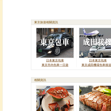
東京旅遊相關資訊
日本東京包車
日本東京包車
東京市內包車一日遊
東京成田機場包車接
相關資訊