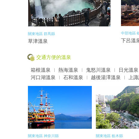
中部地區 
關東地區 群馬縣
下呂溫
草津溫泉
交通方便的溫泉
箱根溫泉
熱海溫泉
鬼怒川溫泉
日光溫泉
河口湖溫泉
石和溫泉
越後湯澤溫泉
上諏
關東地區 神奈川縣
關東地區 栃木縣