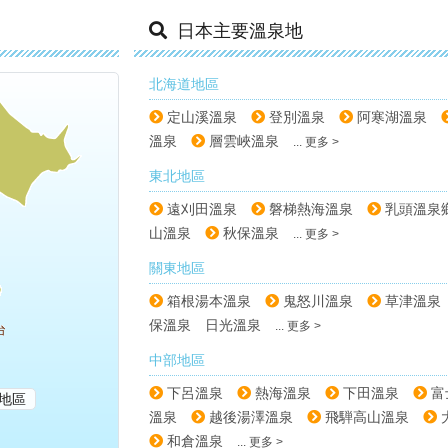
日本主要溫泉地
北海道地區
定山溪溫泉
登別溫泉
阿寒湖溫泉
溫泉
層雲峽溫泉
... 更多 >
東北地區
遠刈田溫泉
磐梯熱海溫泉
乳頭溫泉
山溫泉
秋保溫泉
... 更多 >
關東地區
箱根湯本溫泉
鬼怒川溫泉
草津溫泉
保溫泉
日光溫泉
... 更多 >
中部地區
下呂溫泉
熱海溫泉
下田溫泉
富
地區
溫泉
越後湯澤溫泉
飛騨高山溫泉
和倉溫泉
... 更多 >