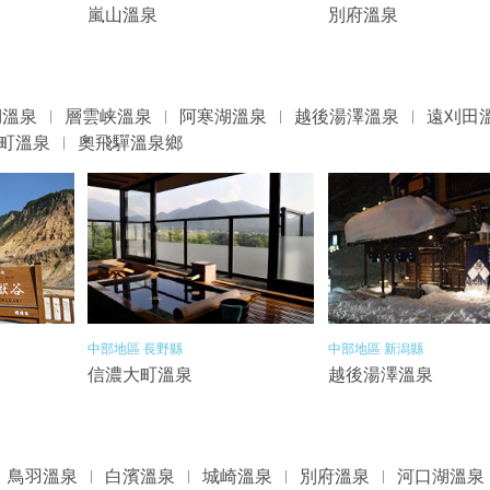
嵐山溫泉
別府溫泉
湖溫泉
層雲峡溫泉
阿寒湖溫泉
越後湯澤溫泉
遠刈田
町溫泉
奧飛驒溫泉鄉
中部地區 長野縣
中部地區 新潟縣
信濃大町溫泉
越後湯澤溫泉
鳥羽溫泉
白濱溫泉
城崎溫泉
別府溫泉
河口湖溫泉