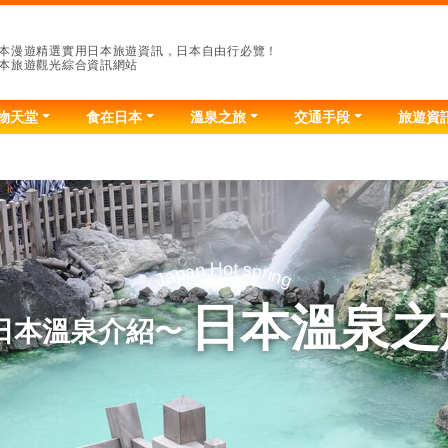
本漫遊精選實用日本旅遊資訊，日本自由行必覽！
本旅遊觀光綜合資訊網站
物天堂
食在日本
溫泉之旅
交通手段
旅遊資
H
t
o
n
s
a
p
r
p
i
a
n
g
J
日本溫泉之
日本溫泉介紹〜