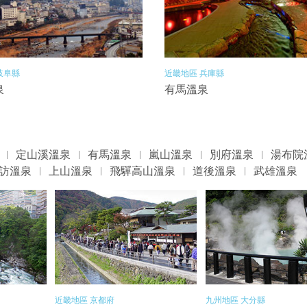
岐阜縣
近畿地區 兵庫縣
泉
有馬溫泉
定山溪溫泉
有馬溫泉
嵐山溫泉
別府溫泉
湯布院
訪溫泉
上山溫泉
飛驒高山溫泉
道後溫泉
武雄溫泉
近畿地區 京都府
九州地區 大分縣