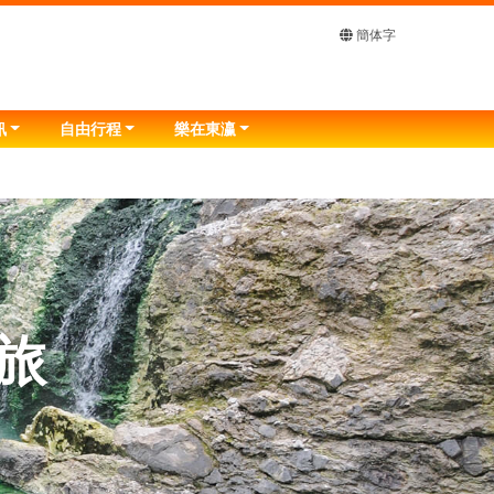
簡体字
訊
自由行程
樂在東瀛
旅