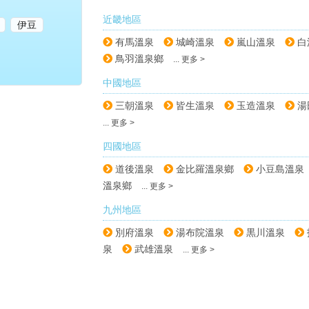
近畿地區
伊豆
有馬溫泉
城崎溫泉
嵐山溫泉
白
鳥羽溫泉鄉
... 更多 >
中國地區
三朝溫泉
皆生溫泉
玉造溫泉
湯
... 更多 >
四國地區
道後溫泉
金比羅溫泉鄉
小豆島溫泉
溫泉鄉
... 更多 >
九州地區
別府溫泉
湯布院溫泉
黒川溫泉
泉
武雄溫泉
... 更多 >