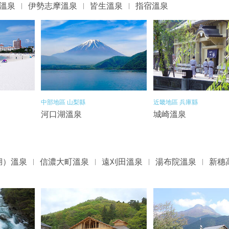
溫泉
伊勢志摩溫泉
皆生溫泉
指宿溫泉
中部地區 山梨縣
近畿地區 兵庫縣
河口湖溫泉
城崎溫泉
湖）溫泉
信濃大町溫泉
遠刈田溫泉
湯布院溫泉
新穗