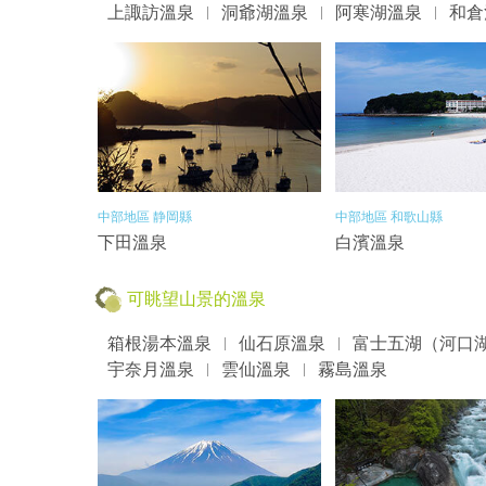
上諏訪溫泉
洞爺湖溫泉
阿寒湖溫泉
和倉
中部地區 静岡縣
中部地區 和歌山縣
下田溫泉
白濱溫泉
可眺望山景的溫泉
箱根湯本溫泉
仙石原溫泉
富士五湖（河口
宇奈月溫泉
雲仙溫泉
霧島溫泉