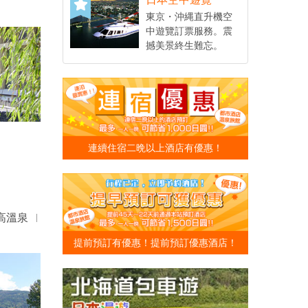
東京・沖縄直升機空
中遊覽訂票服務。震
撼美景終生難忘。
連續住宿二晩以上酒店有優惠！
高溫泉
提前預訂有優惠！提前預訂優惠酒店！