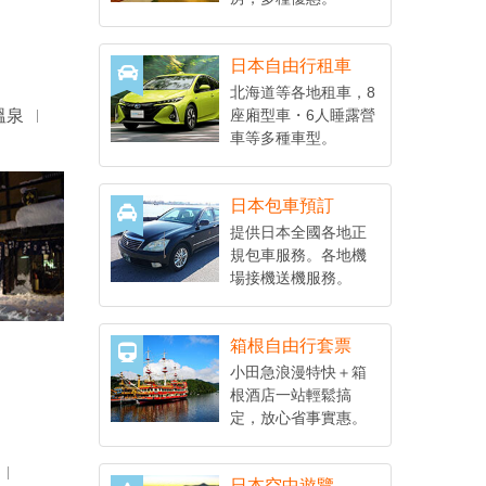
日本自由行租車
北海道等各地租車，8
溫泉
座廂型車・6人睡露營
車等多種車型。
日本包車預訂
提供日本全國各地正
規包車服務。各地機
場接機送機服務。
箱根自由行套票
小田急浪漫特快＋箱
根酒店一站輕鬆搞
定，放心省事實惠。
日本空中遊覽