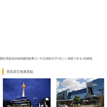
關於景點的詳細地圖請點擊上一行左側的文字<詳しい地図で見る>的鏈接。
景區其它推薦景點