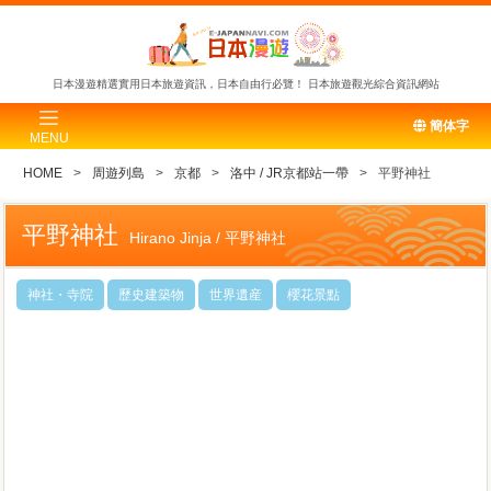
日本漫遊精選實用日本旅遊資訊，日本自由行必覽！
日本旅遊觀光綜合資訊網站
簡体字
MENU
HOME
周遊列島
京都
洛中 / JR京都站一帶
平野神社
平野神社
Hirano Jinja / 平野神社
神社・寺院
歷史建築物
世界遺産
櫻花景點