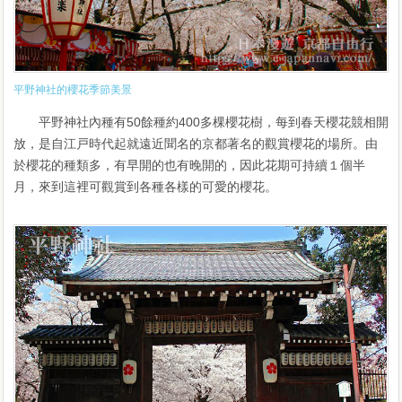
平野神社的櫻花季節美景
平野神社內種有50餘種約400多棵櫻花樹，每到春天櫻花競相開
放，是自江戸時代起就遠近聞名的京都著名的觀賞櫻花的場所。由
於櫻花的種類多，有早開的也有晚開的，因此花期可持續１個半
月，來到這裡可觀賞到各種各樣的可愛的櫻花。