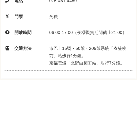
電話
075-461-4450
門票
免費
開放時間
06:00-17:00（夜櫻觀賞期間截止21:00）
交通方法
市巴士15號・50號・205號系統「衣笠校
前」站歩行1分鐘。
京福電鐵「北野白梅町站」歩行7分鐘。