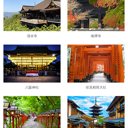
清水寺
南禪寺
八阪神社
伏見稻荷大社