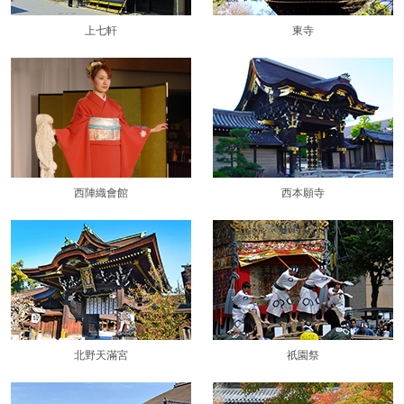
上七軒
東寺
西陣織會館
西本願寺
北野天滿宮
祇園祭