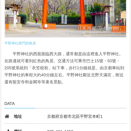
平野神社西門的鳥居
平野神社的西面面臨西大路，通常都是由這裡進入平野神社。
在路邊就可看到紅色的鳥居。交通方法可乘市巴士15號・50號・
205號系統到「衣笠校前」站下車，歩行1分鐘就是。由京都車站到
平野神社的車程大約40分鐘左右。平野神社鄰近北野天滿宮，附近
還有龍安寺和金閣寺等著名景點。
DATA
地址
京都府京都市北區平野宮本町1