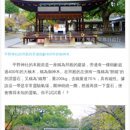
平野神社的拜殿與旁邊樹齡400年的御神木
平野神社的本殿前是一座稱為拜殿的建築，旁邊有一棵樹齡超
過400年的大楠木，稱為御神木。在拜殿的左側有一塊稱為“餅鐵”的
所謂靈石，又稱為“鐵尊”，重200kg，含鐵量達70％，具有磁性。據
說這一帶是非常靈驗氣場，圍神樹繞一圈，然後再摸一下靈石，便
會獲得未知的靈氣。你不試試看！？