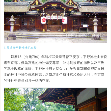
世界遺産平野神社的本殿
延曆13（公元794）年隨桓武天皇遷都平安京，平野神社由奈良
遷至京都，做為宮廷的神社備受尊崇，並得到後來的源氏以及平氏
等武士政權的厚待。平野神社歷史悠久，由於與皇室關係密切在日
本的神社中排位規格較高，名氣堪比伊勢神宮和松尾大社，在京都
的神社中也是別具一格的存在。