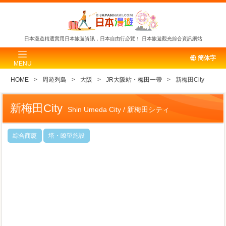
日本漫遊精選實用日本旅遊資訊，日本自由行必覽！
日本旅遊觀光綜合資訊網站
簡体字
MENU
HOME
周遊列島
大阪
JR大阪站・梅田一帶
新梅田City
新梅田City
Shin Umeda City / 新梅田シティ
綜合商廈
塔・瞭望施設