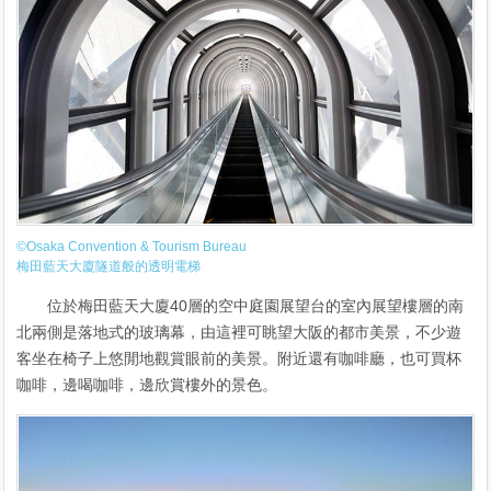
©Osaka Convention & Tourism Bureau
梅田藍天大廈隧道般的透明電梯
位於梅田藍天大廈40層的空中庭園展望台的室內展望樓層的南
北兩側是落地式的玻璃幕，由這裡可眺望大阪的都市美景，不少遊
客坐在椅子上悠閒地觀賞眼前的美景。附近還有咖啡廳，也可買杯
咖啡，邊喝咖啡，邊欣賞樓外的景色。