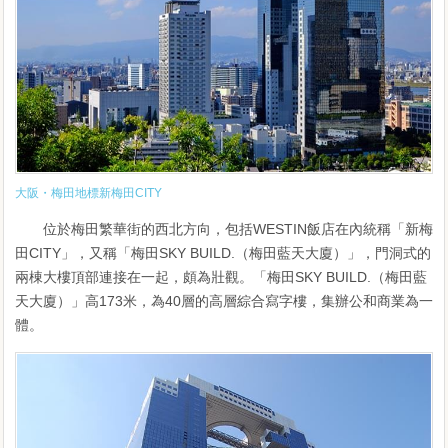
大阪・梅田地標新梅田CITY
位於梅田繁華街的西北方向，包括WESTIN飯店在內統稱「新梅
田CITY」，又稱「梅田SKY BUILD.（梅田藍天大廈）」，門洞式的
兩棟大樓頂部連接在一起，頗為壯觀。「梅田SKY BUILD.（梅田藍
天大廈）」高173米，為40層的高層綜合寫字樓，集辦公和商業為一
體。