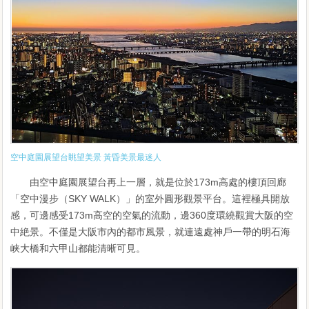
空中庭園展望台眺望美景 黃昏美景最迷人
由空中庭園展望台再上一層，就是位於173m高處的樓頂回廊
「空中漫步（SKY WALK）」的室外圓形觀景平台。這裡極具開放
感，可邊感受173m高空的空氣的流動，邊360度環繞觀賞大阪的空
中絶景。不僅是大阪市內的都市風景，就連遠處神戶一帶的明石海
峡大橋和六甲山都能清晰可見。