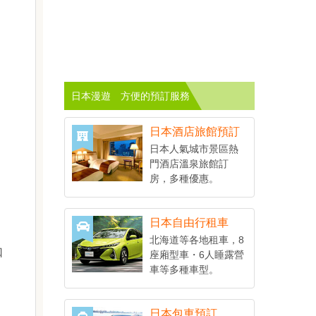
日本漫遊 方便的預訂服務
日本酒店旅館預訂
日本人氣城市景區熱
門酒店溫泉旅館訂
房，多種優惠。
日本自由行租車
北海道等各地租車，8
口
座廂型車・6人睡露營
車等多種車型。
日本包車預訂