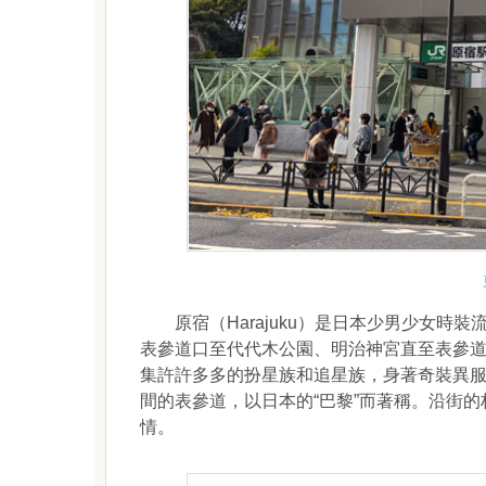
原宿（Harajuku）是日本少男少女時
表參道口至代代木公園、明治神宮直至表參
集許許多多的扮星族和追星族，身著奇裝異服
間的表參道，以日本的“巴黎”而著稱。沿街
情。