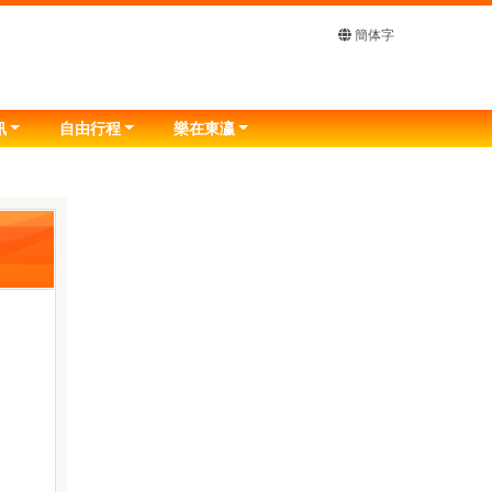
簡体字
訊
自由行程
樂在東瀛