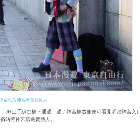
原宿站旁神宮橋邊賣藝人
JR山手線由橋下通過，過了神宮橋右側便可看見明治神宮入
原宿站旁神宮橋邊賣藝人。