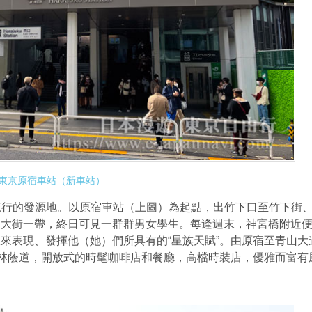
東京原宿車站（新車站）
裝流行的發源地。以原宿車站（上圖）為起點，出竹下口至竹下街
道大街一帶，終日可見一群群男女學生。每逢週末，神宮橋附近
來表現、發揮他（她）們所具有的“星族天賦”。由原宿至青山大
的林蔭道，開放式的時髦咖啡店和餐廳，高檔時裝店，優雅而富有