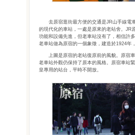
去原宿逛街最方便的交通是JR山手線電車
的現代化的車站，一處是原來的老站舍。JR原
功能和設備先進，但老車站沒有了，相信許
老車站做為原宿的一個象徵，建造於1924年
上圖是原宿的老站復原前的風貌。原宿車站是
老車站外觀仍保持了原本的風格。原宿車站
皇專用的站台，平時不開放。