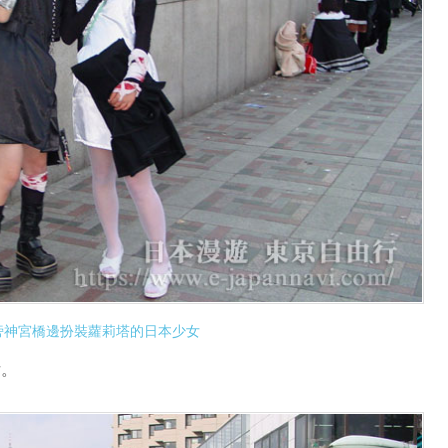
旁神宮橋邊扮裝蘿莉塔的日本少女
。