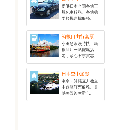
提供日本全國各地正
規包車服務。各地機
場接機送機服務。
箱根自由行套票
小田急浪漫特快＋箱
根酒店一站輕鬆搞
定，放心省事實惠。
日本空中遊覽
東京・沖縄直升機空
中遊覽訂票服務。震
撼美景終生難忘。