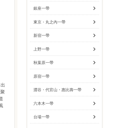
銀座一帶
東京・丸之內一帶
新宿一帶
上野一帶
秋葉原一帶
原宿一帶
、出
澀谷・代官山・惠比壽一帶
便聚
道
六本木一帶
風
台場一帶