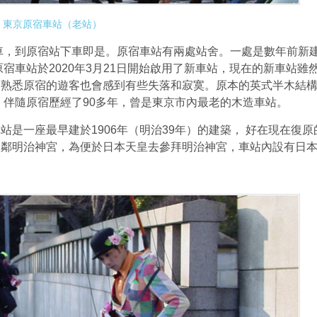
東京原宿車站（老站）
，到原宿站下車即是。原宿車站有兩處站舍。一處是數年前新
宿車站於2020年3月21日開始啟用了新車站，現在的新車站雖
多熟悉原宿的遊客也會感到有些失落和寂寞。原本的英式半木結
，伴隨原宿歷經了90多年，曾是東京市內最老的木造車站。
一座最早建於1906年（明治39年）的建築， 好在現在復原
緊鄰明治神宮，為便於日本天皇去參拜明治神宮，車站內設有日