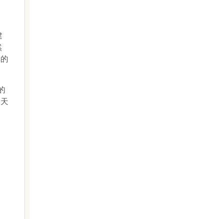
建
然
構的
的
本天