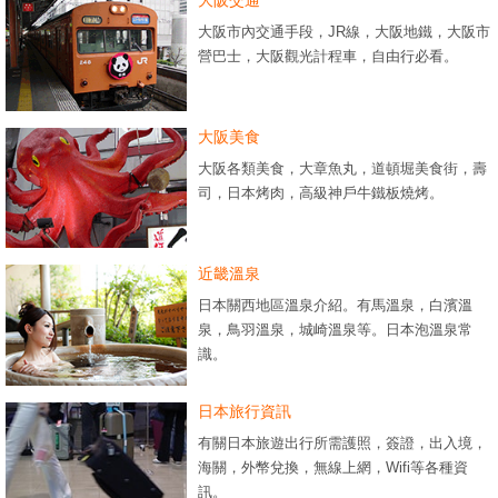
大阪市內交通手段，JR線，大阪地鐵，大阪市
營巴士，大阪觀光計程車，自由行必看。
大阪美食
大阪各類美食，大章魚丸，道頓堀美食街，壽
司，日本烤肉，高級神戶牛鐵板燒烤。
近畿溫泉
日本關西地區溫泉介紹。有馬溫泉，白濱溫
泉，鳥羽溫泉，城崎溫泉等。日本泡溫泉常
識。
日本旅行資訊
有關日本旅遊出行所需護照，簽證，出入境，
海關，外幣兌換，無線上網，Wifi等各種資
訊。