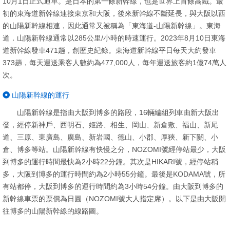
10月1日正式通車。是日本的第一條新幹線，也是世界上首條高鐵。最
初的東海道新幹線連接東京和大阪，後來新幹線不斷延長，與大阪以西
的山陽新幹線相連，因此通常又被稱為「東海道-山陽新幹線」。東海
道．山陽新幹線通常以285公里/小時的時速運行。2023年8月10日東海
道新幹線發車471趟，創歷史紀錄。東海道新幹線平日每天大約發車
373趟，每天運送乘客人數約為477,000人，每年運送旅客約1億74萬人
次。
山陽新幹線的運行
山陽新幹線是指由大阪到博多的路段，16輛編組列車由新大阪出
發，經停新神戶、西明石、姬路、相生、岡山、新倉敷、福山、新尾
道、三原、東廣島、廣島、新岩國、德山、小郡、厚狹、新下關、小
倉、博多等站。山陽新幹線有快慢之分，NOZOMI號經停站最少，大阪
到博多的運行時間最快為2小時22分鐘。其次是HIKARI號，經停站稍
多，大阪到博多的運行時間約為2小時55分鐘。最後是KODAMA號，所
有站都停，大阪到博多的運行時間約為3小時54分鐘。由大阪到博多的
新幹線車票的票價為日圓（NOZOMI號大人指定席）。以下是由大阪開
往博多的山陽新幹線的線路圖。