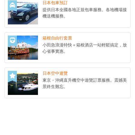
日本包車預訂
提供日本全國各地正規包車服務。各地機場接
機送機服務。
箱根自由行套票
小田急浪漫特快＋箱根酒店一站輕鬆搞定，放
心省事實惠。
日本空中遊覽
東京・沖縄直升機空中遊覽訂票服務。震撼美
景終生難忘。