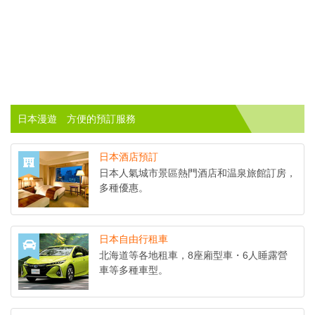
日本漫遊 方便的預訂服務
日本酒店預訂
日本人氣城市景區熱門酒店和温泉旅館訂房，
多種優惠。
日本自由行租車
北海道等各地租車，8座廂型車・6人睡露營
車等多種車型。