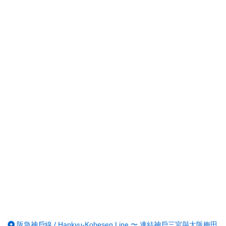
阪急神戶線 / Hankyu-Kobesen Line 〜 連結神戶三宮與大阪梅田