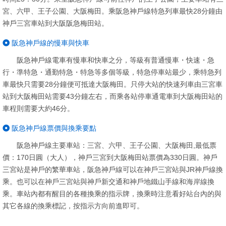
宮、六甲、王子公園、大阪梅田。乘阪急神戶線特急列車最快28分鐘由
神戶三宮車站到大阪阪急梅田站。
阪急神戶線的慢車與快車
阪急神戶線電車有慢車和快車之分，等級有普通慢車・快速・急
行・準特急・通勤特急・特急等多個等級，特急停車站最少，乘特急列
車最快只需要28分鐘便可抵達大阪梅田。只停大站的快速列車由三宮車
站到大阪梅田站需要43分鐘左右，而乘各站停車通電車到大阪梅田站的
車程則需要大約46分。
阪急神戶線票價與換乘要點
阪急神戶線主要車站：三宮、六甲、王子公園、大阪梅田,最低票
價：170日圓（大人），神戶三宮到大阪梅田站票價為330日圓。神戶
三宮站是
神戶
的繁華車站，阪急神戶線可以在神戶三宮站與JR神戶線換
乘。也可以在神戶三宮站與神戶新交通和神戶地鐵山手線和海岸線換
乘。車站內都有醒目的各種換乘的指示牌，換乘時注意看好站台內的與
其它各線的換乘標記，按指示方向前進即可。