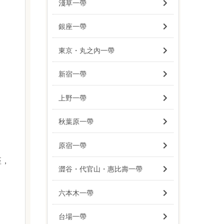
淺草一帶
銀座一帶
東京・丸之內一帶
新宿一帶
上野一帶
秋葉原一帶
原宿一帶
座，
澀谷・代官山・惠比壽一帶
六本木一帶
台場一帶