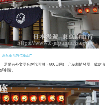
東銀座 歌舞伎座正門
還備有外文語音解說耳機（600日圓)，介紹劇情發展、戲劇
理解劇情。