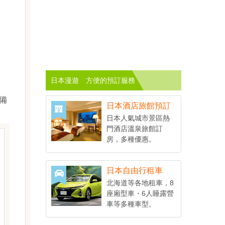
日本漫遊 方便的預訂服務
備
日本酒店旅館預訂
日本人氣城市景區熱
門酒店溫泉旅館訂
房，多種優惠。
日本自由行租車
北海道等各地租車，8
座廂型車・6人睡露營
車等多種車型。