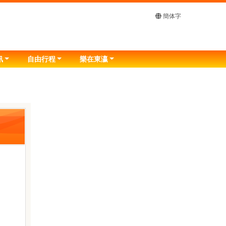
簡体字
訊
自由行程
樂在東瀛