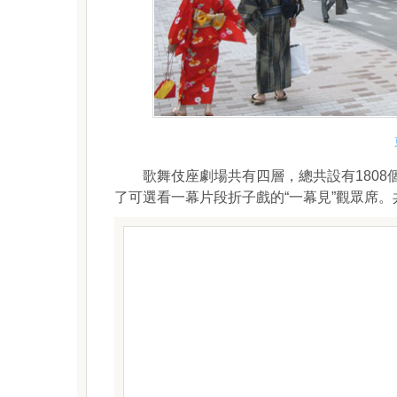
歌舞伎座劇場共有四層，總共設有1808個
了可選看一幕片段折子戲的“一幕見”觀眾席。