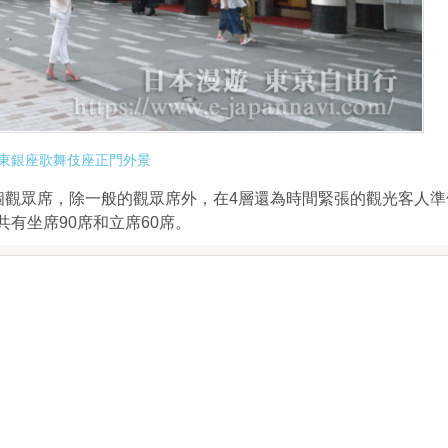
東銀座歌舞伎座正門外景
觀眾席，除一般的觀眾席外，在4層還為時間緊張的觀光客人準
共有坐席90席和立席60席。