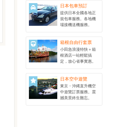
日本包車預訂
提供日本全國各地正
規包車服務。各地機
場接機送機服務。
箱根自由行套票
小田急浪漫特快＋箱
根酒店一站輕鬆搞
定，放心省事實惠。
日本空中遊覽
東京・沖縄直升機空
中遊覽訂票服務。震
撼美景終生難忘。