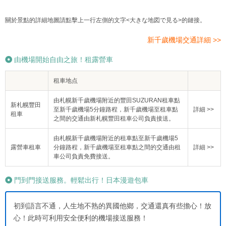
關於景點的詳細地圖請點擊上一行左側的文字<大きな地図で見る>的鏈接。
新千歲機場交通詳細 >>
由機場開始自由之旅！租露營車
租車地点
由札幌新千歲機場附近的豐田SUZURAN租車點
新札幌豐田
至新千歲機場5分鐘路程，新千歲機場至租車點
詳細 >>
租車
之間的交通由新札幌豐田租車公司負責接送。
由札幌新千歲機場附近的租車點至新千歲機場5
露營車租車
分鐘路程，新千歲機場至租車點之間的交通由租
詳細 >>
車公司負責免費接送。
門到門接送服務。輕鬆出行！日本漫遊包車
初到語言不通，人生地不熟的異國他鄉，交通還真有些擔心！放
心！此時可利用安全便利的機場接送服務！