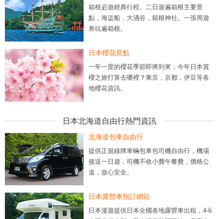
箱根必遊經典行程。二日遊遍箱根主要景
點，海盜船，大涌谷，箱根神社。一張周遊
券玩遍箱根。
日本櫻花景點
一年一度的櫻花季節即將到來，今年日本賞
櫻之旅打算去哪裡？東京，京都，伊豆等各
地櫻花資訊。
日本北海道自由行熱門資訊
北海道包車自由行
提供正規綠牌車輛包車包司機自由行，機場
接送一日遊，司機不收小費午餐費，價格公
道，放心安全。
日本露營車預訂網站
日本漫遊提供日本全國各地露營車出租，4-6