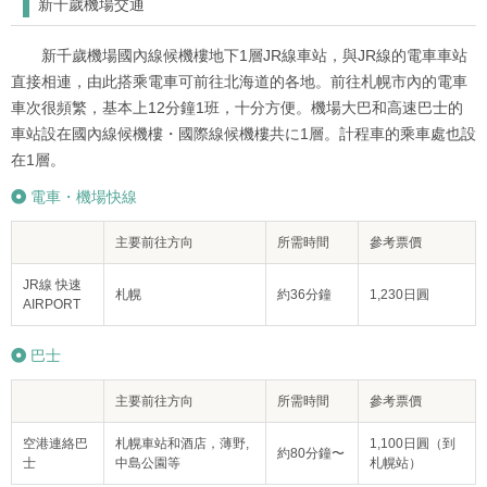
新千歲機場交通
新千歲機場國內線候機樓地下1層JR線車站，與JR線的電車車站
直接相連，由此搭乘電車可前往北海道的各地。前往札幌市內的電車
車次很頻繁，基本上12分鐘1班，十分方便。機場大巴和高速巴士的
車站設在國內線候機樓・國際線候機樓共に1層。計程車的乘車處也設
在1層。
電車・機場快線
主要前往方向
所需時間
參考票價
JR線 快速
札幌
約36分鐘
1,230日圓
AIRPORT
巴士
主要前往方向
所需時間
參考票價
空港連絡巴
札幌車站和酒店，薄野,
1,100日圓（到
約80分鐘〜
士
中島公園等
札幌站）