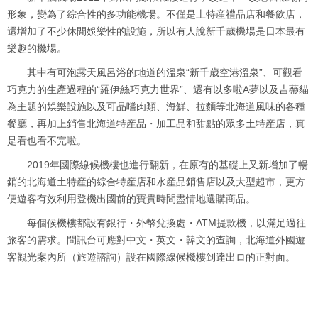
形象，變為了綜合性的多功能機場。不僅是土特産禮品店和餐飲店，
還增加了不少休閒娛樂性的設施，所以有人說新千歲機場是日本最有
樂趣的機場。
其中有可泡露天風呂浴的地道的溫泉“新千歳空港溫泉”、可觀看
巧克力的生產過程的“羅伊絲巧克力世界”、還有以多啦A夢以及吉蔕貓
為主題的娛樂設施以及可品嚐肉類、海鮮、拉麵等北海道風味的各種
餐廳，再加上銷售北海道特産品・加工品和甜點的眾多土特産店，真
是看也看不完啦。
2019年國際線候機樓也進行翻新，在原有的基礎上又新增加了暢
銷的北海道土特産的綜合特産店和水産品銷售店以及大型超市，更方
便遊客有效利用登機出國前的寶貴時間盡情地選購商品。
每個候機樓都設有銀行・外幣兌換處・ATM提款機，以滿足過往
旅客的需求。問訊台可應對中文・英文・韓文的查詢，北海道外國遊
客觀光案內所（旅遊諮詢）設在國際線候機樓到達出ロ的正對面。