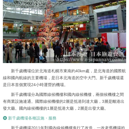
新千歲機場位於北海道札幌市東南約40km處，是北海道的國際航
線和國內航線的主要機場，是日本北海道的空中大門。新千歲機場還
是日本首個實現24小時運營的機場。
新千歲機場分為國際線候機樓和國內線候機樓，兩個候機樓之間
有商業設施連通。國際線候機樓的2層是抵港到達大廳，3層是離港出
發大廳。國內線候機樓的1層是抵港大廳，2層是出發大廳。
新千歲機場各種設施・服務
新千歲機場2011年對國內線候機樓進行了改造，一改老舊機場的