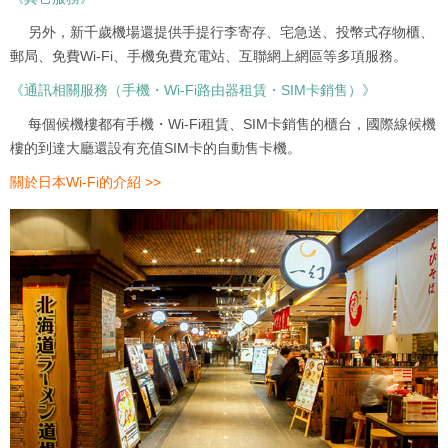
另外，新千歲機場還提供手提行李寄存、宅急送、投幣式存物櫃、
郵局、免費Wi-Fi、手機免費充電站、互聯網上網區等多項服務。
《通訊相關服務（手機・Wi-Fi路由器租賃・SIM卡銷售）》
每個候機樓都有手機・Wi-Fi租賃、SIM卡銷售的櫃台，國際線候機
樓的到達大廳還設有充值SIM卡的自動售卡機。
關於日本Wi-Fi的介紹 >>