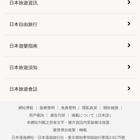
日本旅遊資訊
日本自由旅行
日本遊樂指南
日本旅遊須知
日本旅遊會話
網站導航
版權聲明
免責聲明
隱私政策
關於鏈接
用戶垂詢
廣告刊登
掲載について（日本語）
本網站刊載之所有文字・圖片資訊均受版權法保護
嚴禁擅自複製・轉載
日本漫遊網站・日本漫遊旅行社・東京都知事登錄旅行業第3-6175號