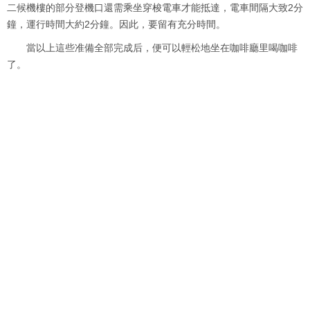
二候機樓的部分登機口還需乘坐穿梭電車才能抵達，電車間隔大致2分
鐘，運行時間大約2分鐘。因此，要留有充分時間。
當以上這些准備全部完成后，便可以輕松地坐在咖啡廳里喝咖啡
了。