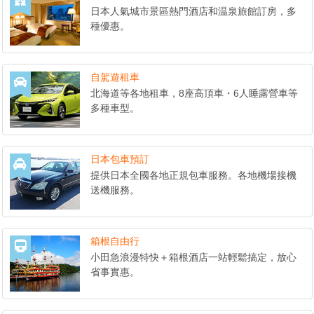
日本人氣城市景區熱門酒店和温泉旅館訂房，多
種優惠。
自駕遊租車
北海道等各地租車，8座高頂車・6人睡露營車等
多種車型。
日本包車預訂
提供日本全國各地正規包車服務。各地機場接機
送機服務。
箱根自由行
小田急浪漫特快＋箱根酒店一站輕鬆搞定，放心
省事實惠。