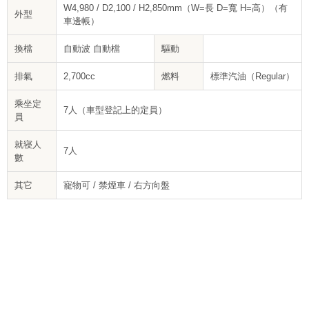
W4,980 / D2,100 / H2,850mm（W=長 D=寬 H=高）（有
外型
車邊帳）
換檔
自動波 自動檔
驅動
排氣
2,700cc
燃料
標準汽油（Regular）
乘坐定
7人（車型登記上的定員）
員
就寝人
7人
數
其它
寵物可 / 禁煙車 / 右方向盤