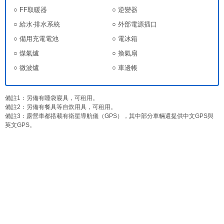
○ FF取暖器
○ 逆變器
○ 給水‧排水系統
○ 外部電源插口
○ 備用充電電池
○ 電冰箱
○ 煤氣爐
○ 換氣扇
○ 微波爐
○ 車邊帳
備註1：另備有睡袋寢具，可租用。
備註2：另備有餐具等自炊用具，可租用。
備註3：露營車都搭載有衛星導航儀（GPS），其中部分車輛還提供中文GPS與
英文GPS。