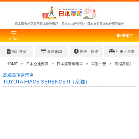
日本漫遊精選實用日本旅遊資訊，日本自由行必覽！
日本旅遊觀光綜合資訊網站
簡体字
MENU
預訂方法
最終確認
變更・取消
租車・還車
HOME
日本交通資訊
日本露營車租車
車型一覽
高端高頂露營車 T
高端高頂露營車
TOYOTA HIACE SERENGETI（京都）