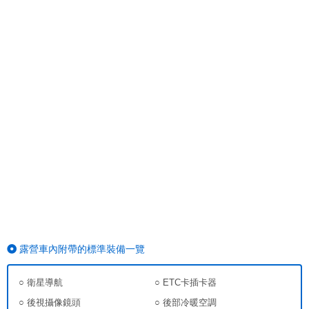
露營車內附帶的標準裝備一覽
○ 衛星導航
○ ETC卡插卡器
○ 後視攝像鏡頭
○ 後部冷暖空調