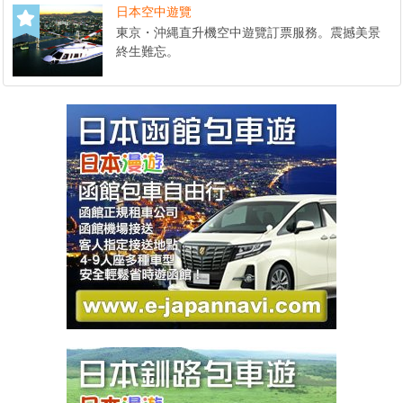
日本空中遊覽
東京・沖縄直升機空中遊覽訂票服務。震撼美景
終生難忘。