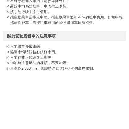
不可穿鞋進入車內（駕駛席除外）。
露營車均為禁煙車，車內禁止吸菸。
洗手池行駛中不可使用。
攜寵物乘車需事先申報。攜寵物乘車追加20％的租車費用。如無申報
攜寵物乘車，需按租車費用的50％追加車輛清掃費。
關於駕駛露營車的注意事項
不要違章停放車輛。
離開車輛時請務必鎖好車門。
不要在非正規道路上駕駛。
加油時注意燃油的種類，不要加錯。
車高為2,850mm，駕駛時注意道路涵洞的高度限制。