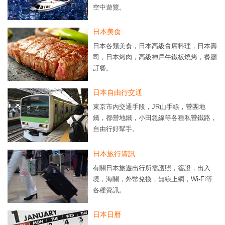
空中遊覽。
日本美食
日本各類美食，日本高級會席料理，日本壽
司，日本烤肉，高級神戶牛鐵板燒烤，餐廳
訂餐。
日本自由行交通
東京市內交通手段，JR山手線，營團地
鐵，都營地鐵，小田急線等各種私營鐵路，
自由行好幫手。
日本旅行資訊
有關日本旅遊出行所需護照，簽證，出入
境，海關，外幣兌換，無線上網，Wi-Fi等
各種資訊。
日本日曆