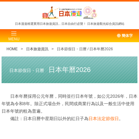
日本漫遊精選實用日本旅遊資訊，日本自由行必覽！
日本旅遊觀光綜合資訊網站
簡体字
MENU
HOME
日本旅遊資訊
日本節假日・日曆 / 日本年曆2026
日本年曆2026
日本節假日・日曆
日本年曆採用公元年曆，同時並行日本年號，如公元2026年，日本
年號為令和8年。除正式場合外，民間或商業行為以及一般生活中使用
日本年號的較為普遍。
備註：日本日曆中星期日以外的紅日子為
日本法定節假日
。