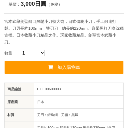
3,000日圓
單價：
（免稅）
宮本武藏劍聖鎚目黑鞘小刀特大號，日式傳統小刀，手工鍛造打
製。刀刃長約100mm，雙刃刀，總長約220mm。嵌鑿黑打刀身沈穩
古樸。日本收藏小刀精品之作。玩家收藏精品。劍聖宮本武藏小
刀。
數量
加入購物車
商品編號
EJ1100600003
原産國
日本
材質
刀刃：鍛造鋼 刀鞘：黑鐵
刃長約100mm 鞘長約120mm 總長約220mm（含刀