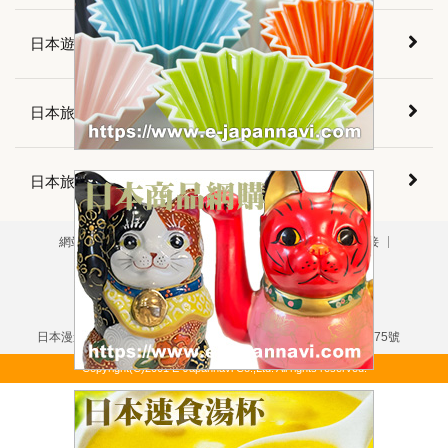
日本遊樂指南
日本旅遊須知
日本旅遊會話
網站導航
版權聲明
免責聲明
隱私政策
關於鏈接
用戶垂詢
廣告刊登
掲載について（日本語）
本網站刊載之所有文字・圖片資訊均受版權法保護
嚴禁擅自複製・轉載
日本漫遊網站・日本漫遊旅行社・東京都知事登錄旅行業第3-6175號
Copyright(C)2001 E-Japannavi Co.,Ltd. All rights reserved.