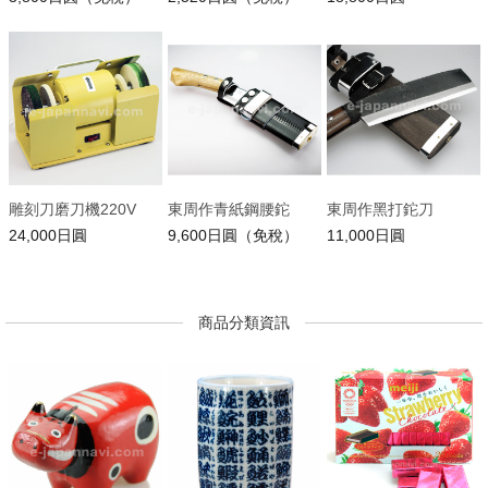
雕刻刀磨刀機220V
東周作青紙鋼腰鉈
東周作黑打鉈刀
24,000日圓
9,600日圓（免稅）
11,000日圓
商品分類資訊