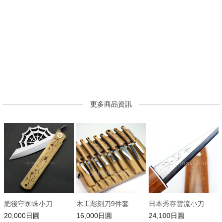
更多商品資訊
肥後守蜘蛛小刀
木工彫刻刀9件套
日本秀存雲流小刀
20,000日圓
16,000日圓
24,100日圓