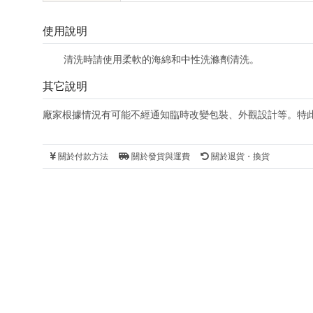
使用說明
清洗時請使用柔軟的海綿和中性洗滌劑清洗。
其它說明
廠家根據情況有可能不經通知臨時改變包裝、外觀設計等。特
關於付款方法
關於發貨與運費
關於退貨・換貨