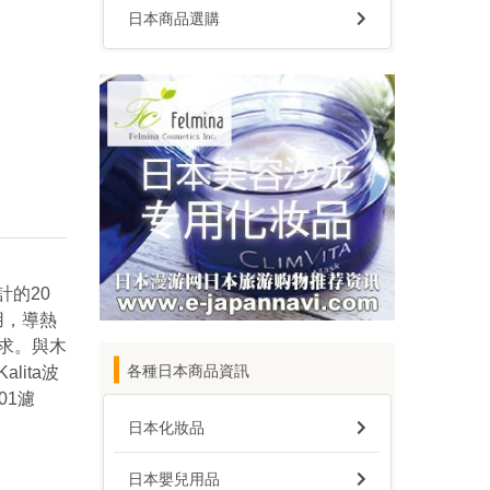
日本商品選購
計的20
用，導熱
求。與木
各種日本商品資訊
ita波
-01濾
日本化妝品
日本嬰兒用品