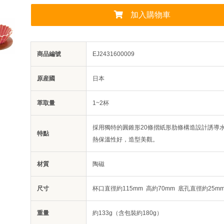
加入購物車
商品編號
EJ2431600009
原産國
日本
萃取量
1~2杯
採用獨特的圓錐形20條摺紙形肋條構造設計誘導
特點
熱保溫性好，造型美觀。
材質
陶磁
尺寸
杯口直徑約115mm 高約70mm 底孔直徑約25m
重量
約133g（含包裝約180g）