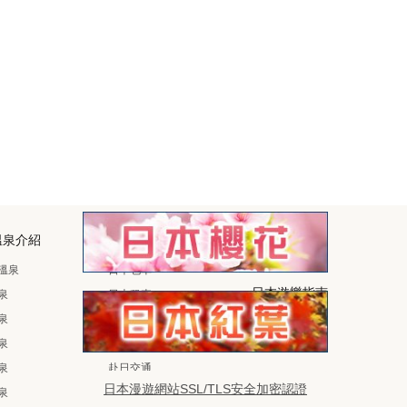
溫泉介紹
日本交通資訊
日本旅遊資訊
日本自由旅行
溫泉
日本包車
日本遊樂指南
泉
日本租車
日本旅遊須知
泉
日本露營車租車
泉
空中遊覽
日本旅遊會話
泉
赴日交通
日本漫遊網站SSL/TLS安全加密認證
泉
日本機場交通