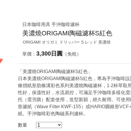
日本咖啡用具 手沖咖啡濾杯
美濃燒ORIGAMI陶磁濾杯S紅色
ORIGAMI オリガミ ドリッパー S レッド 美濃焼
3,300日圓
單價：
（免稅）
「美濃燒ORIGAMI陶磁濾杯S紅色」
日本美濃燒ORIGAMI陶磁濾杯S紅色，專為手沖咖啡設
條摺紙形肋條溝彩色系列美濃燒陶磁濾杯，1-2杯萃取
性好，保溫性好，水流易控，可滿足手沖咖啡多樣化需
托（需另購）配套使用，造型新穎，經久耐用。可使用Kal
形濾紙（Wave Filter KWF-155）或HARIO圓錐形VCF
紙。手沖咖啡彩色陶磁系列濾杯。
數量