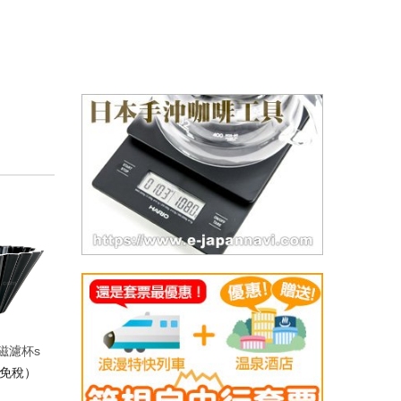
陶磁濾杯s
（免稅）