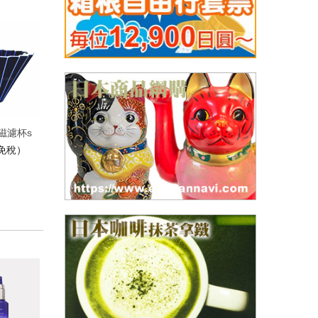
陶磁濾杯s
（免稅）