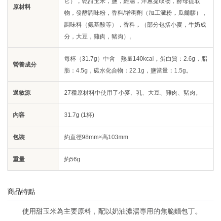
它），乾甜玉米，鹽，雞湯，洋蔥提取物，酵母提取
原材料
物，發酵調味粉，香料/增稠劑（加工澱粉，瓜爾膠），
調味料（氨基酸等），香料，（部分包括小麥，牛奶成
分，大豆，雞肉，豬肉）。
每杯（31.7g）中含 熱量140kcal，蛋白質：2.6g，脂
營養成分
肪：4.5g，碳水化合物：22.1g，鹽當量：1.5g。
過敏源
27種原材料中使用了小麥、乳、大豆、雞肉、豬肉。
內容
31.7g (1杯)
包裝
約直徑98mm×高103mm
重量
約56g
商品特點
使用甜玉米為主要原料，配以奶油濃湯專用的焦脆麵包丁。