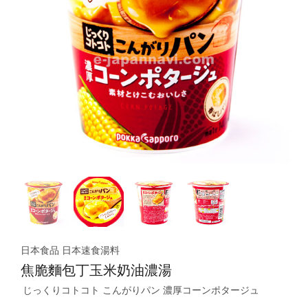
日本食品 日本速食湯料
焦脆麵包丁玉米奶油濃湯
じっくりコトコト こんがりパン 濃厚コーンポタージュ