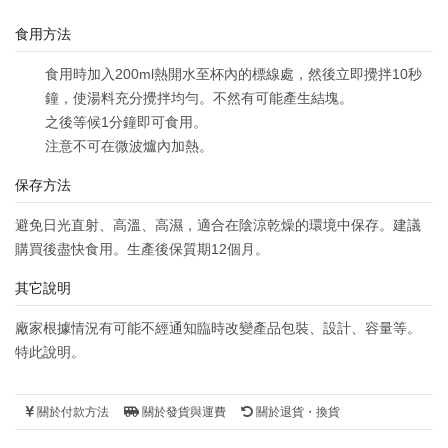
食用方法
食用時加入200ml熱開水至杯內的標線處，然後立即攪拌10秒
鐘，使湯料充分攪拌均勻。不然有可能產生結塊。
之後等候1分鐘即可食用。
注意不可在微波爐內加熱。
保存方法
避免日光直射、高溫、高濕，適合在陰涼乾燥的環境中保存。建議
購買後盡快食用。生產後保質期12個月。
其它說明
廠家根據情況有可能不經通知臨時改變產品包裝、設計、容量等。
特此說明。
關於付款方法
關於發貨與運費
關於退貨・換貨