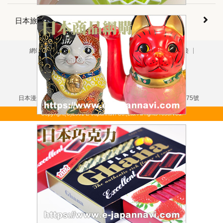
日本旅遊會話
網站導航
版權聲明
免責聲明
隱私政策
關於鏈接
用戶垂詢
廣告刊登
掲載について（日本語）
本網站刊載之所有文字・圖片資訊均受版權法保護
嚴禁擅自複製・轉載
日本漫遊網站・日本漫遊旅行社・東京都知事登錄旅行業第3-6175號
Copyright(C)2001 E-Japannavi Co.,Ltd. All rights reserved.