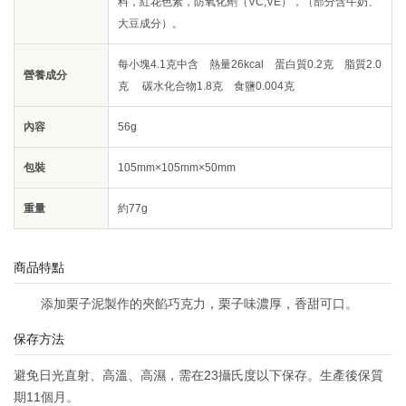
料，紅花色素，防氧化劑（VC,VE），（部分含牛奶、
大豆成分）。
每小塊4.1克中含 熱量26kcal 蛋白質0.2克 脂質2.0
營養成分
克 碳水化合物1.8克 食鹽0.004克
內容
56g
包裝
105mm×105mm×50mm
重量
約77g
商品特點
添加栗子泥製作的夾餡巧克力，栗子味濃厚，香甜可口。
保存方法
避免日光直射、高溫、高濕，需在23攝氏度以下保存。生產後保質
期11個月。