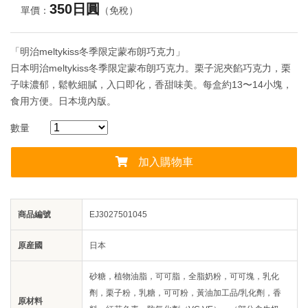
350日圓
單價：
（免稅）
「明治meltykiss冬季限定蒙布朗巧克力」
日本明治meltykiss冬季限定蒙布朗巧克力。栗子泥夾餡巧克力，栗
子味濃郁，鬆軟細膩，入口即化，香甜味美。每盒約13〜14小塊，
食用方便。日本境內版。
數量
加入購物車
商品編號
EJ3027501045
原産國
日本
砂糖，植物油脂，可可脂，全脂奶粉，可可塊，乳化
劑，栗子粉，乳糖，可可粉，黃油加工品/乳化劑，香
原材料