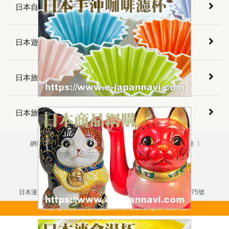
日本自由旅行
日本遊樂指南
日本旅遊須知
日本旅遊會話
網站導航
版權聲明
免責聲明
隱私政策
關於鏈接
用戶垂詢
廣告刊登
掲載について（日本語）
本網站刊載之所有文字・圖片資訊均受版權法保護
嚴禁擅自複製・轉載
日本漫遊網站・日本漫遊旅行社・東京都知事登錄旅行業第3-6175號
Copyright(C)2001 E-Japannavi Co.,Ltd. All rights reserved.