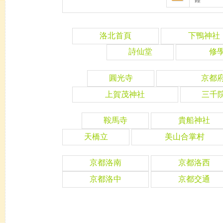
鐘
洛北首頁
下鴨神社
詩仙堂
修
圓光寺
京都
上賀茂神社
三千
鞍馬寺
貴船神社
天橋立
美山合掌村
京都洛南
京都洛西
京都洛中
京都交通