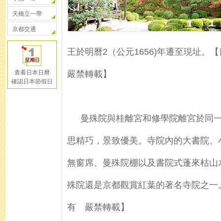
天橋立一帶
京都交通
王於明曆2（公元1656)年遷至現址
查看日本日曆
嚴禁轉載】
確認日本節假日
曼殊院與桂離宮和修學院離宮於同
思精巧，景致優美。寺院內的大書院、
無窗席、曼殊院棚以及書院式蓬來枯山
殊院還是京都觀賞紅葉的著名寺院之一
有 嚴禁轉載】