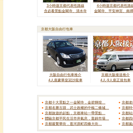
3小時遊京都代表性路線
4小時遊京都代表性路
含必看景點金閣寺、清水寺
金閣寺、平安神宮、南
京都大阪自由行包車
大阪自由行包車推介
京都大阪接送推介
4人座豪華皇冠沙龍車
4人-9人座正規包車
京都十大景點之一金閣寺，金碧輝煌…
京都老
京都名勝古蹟，武士政權的中樞二條城…
京都特
京都旅遊的起點，京都車站一帶景點…
京都站
體驗京都平民生活市井氣息，逛錦市場…
京都四
京都最繁華街，逛河原町四條大街…
京都嵐