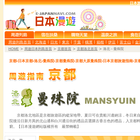
日本旅
周遊列島首頁
北海道
日光
東京
千葉
橫濱
箱根
伊豆
富士山
金
HOME
周遊日本列島首頁
京都首頁
京都洛北首頁
洛北－曼殊院
京都•日本京都•洛北•曼殊院•京都曼殊院•京都大原曼殊院•日本京都旅遊指南•京都旅遊
京都洛北地區是京都旅遊區的縱深地帶。夏日可在貴船川邊納涼，冬日來
院後沿日新月異的北山通和白川通沿街的禮品店選購古香古色的禮品，入京都
窮。【日本漫遊網站版權所有 嚴禁轉載】