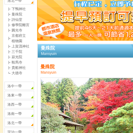
洛北一帶
下鴨神社
曼殊院
詩仙堂
修學院離宮
圓光寺
京都府立
植物園
上賀茂神社
曼殊院
三千院
Mansyuin
寂光院
鞍馬寺
曼殊院
貴船神社
Mansyuin
大德寺
洛中一帶
洛東一帶
洛西一帶
洛南一帶
洛北一帶
宇治一帶