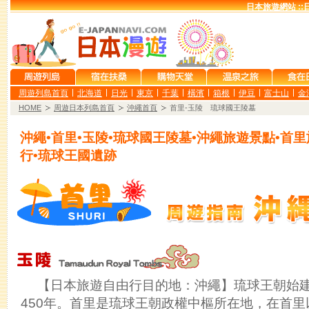
日本旅遊網站 ::
周遊列島首頁
北海道
日光
東京
千葉
橫濱
箱根
伊豆
富士山
金
HOME
周遊日本列島首頁
沖繩首頁
首里-玉陵 琉球國王陵墓
沖繩•首里•玉陵•琉球國王陵墓•沖繩旅遊景點•首
行•琉球王國遺跡
【日本旅遊自由行目的地：沖繩】琉球王朝始建
450年。首里是琉球王朝政權中樞所在地，在首