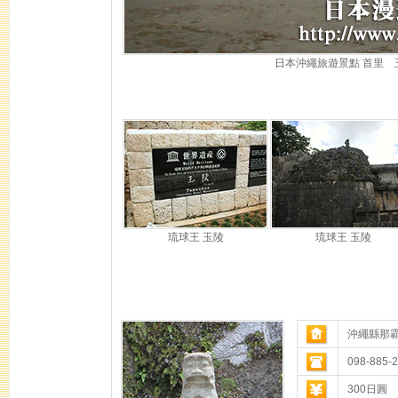
日本沖繩旅遊景點 首里 
琉球王 玉陵
琉球王 玉陵
沖繩縣那霸
098-88
300日圓