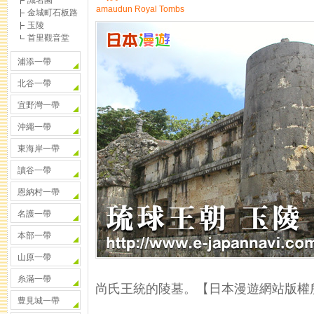
識名園
amaudun Royal Tombs
金城町石板路
玉陵
首里觀音堂
浦添一帶
北谷一帶
宜野灣一帶
沖繩一帶
東海岸一帶
讀谷一帶
恩納村一帶
名護一帶
本部一帶
山原一帶
糸滿一帶
尚氏王統的陵墓。【日本漫遊網站版權
豊見城一帶