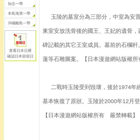
知念一帶
本島海濱一帶
玉陵的墓室分為三部分，中室為安
沖繩離島一帶
東室安放洗骨後的國王、王妃的遺骨，
碑記載的其它王室成員。墓前的石欄杆
查看日本日曆
確認日本節假日
蓮等石雕圖案。【日本漫遊網站版權所
二戰時玉陵受到毀壞，後於1974年
基本恢復了原狀。玉陵於2000年12月
【日本漫遊網站版權所有 嚴禁轉載】