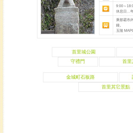
9:00～18
休息日…
乘那霸市
鐘。
玉陵 MAPC
首里城公園
守禮門
首里
金城町石板路
首里其它景點