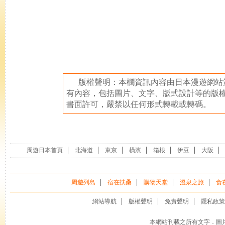
版權聲明：本欄資訊內容由日本漫遊網站
有內容，包括圖片、文字、版式設計等的版
書面許可，嚴禁以任何形式轉載或轉碼。
周遊日本首頁
北海道
東京
橫濱
箱根
伊豆
大阪
周遊列島
宿在扶桑
購物天堂
溫泉之旅
食
網站導航
版權聲明
免責聲明
隱私政策
本網站刊載之所有文字．圖