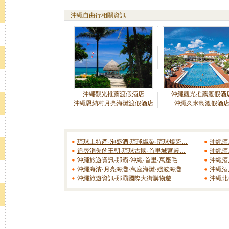
沖繩自由行相關資訊
沖繩觀光推薦渡假酒店
沖繩觀光推薦渡假酒
沖繩恩納村月亮海灘渡假酒店
沖繩久米島渡假酒
琉球土特產·泡盛酒·琉球織染·琉球燒瓷…
沖繩酒
追尋消失的王朝·琉球古國·首里城宮殿…
沖繩酒
沖繩旅遊資訊·那霸·沖繩·首里·萬座毛…
沖繩酒
沖繩海濱·月亮海灘·萬座海灘·殘波海灘…
沖繩酒
沖繩旅遊資訊·那霸國際大街購物遊…
沖繩北