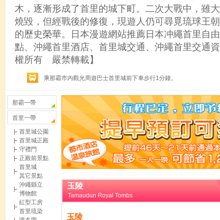
木，逐漸形成了首里的城下町。二次大戰中，雖大
燒毀，但經戰後的修復，現遊人仍可尋覓琉球王朝
的歷史榮華。日本漫遊網站推薦日本冲繩首里自由
點、沖繩首里酒店、首里城交通、沖繩首里交通資
權所有 嚴禁轉載】
乘那霸市內觀光周遊巴士首里城前下車步行1分鐘。
那霸一帶
首里一帶
首里城公園
首里城正殿
守禮門
正殿前景點
首里城
其它景點
沖繩縣立
玉陵
博物館
Tamaudun Royal Tombs
紅型工房
首里琉染
玉陵