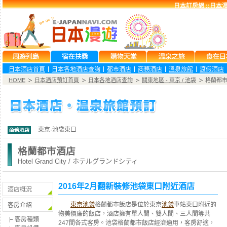
日本訂房網 ::日本漫遊
日本酒店首頁
日本各地酒店查詢
都市酒店
商務酒店
溫泉旅館
渡假酒店
HOME
日本酒店預訂首頁
日本各地酒店查詢
關東地區 - 東京 / 池袋
格蘭都
東京·池袋東口
格蘭都市酒店
Hotel Grand City / ホテルグランドシティ
2016年2月翻新裝修池袋東口附近酒店
酒店概況
東京池袋
格蘭都市飯店是位於東京
池袋
車站東口附近的
客房介紹
物美價廉的飯店，酒店擁有單人間、雙人間、三人間等共
客房種類
247間各式客房。池袋格蘭都市飯店經濟適用，客房舒適，