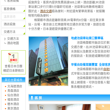
客房設備
設施齊全，客房內提供免費高速Wifi上網。酒店距離JR池袋
車站東口步行只需5分鐘即可抵達，池袋車站有數條地鐵交
客房價格
匯於此，
酒店交通
極為便利。附近還有繁華商業區，就餐購
物等均極為便利。
溫泉浴池
格蘭都市酒店距離新宿乘JR電車約8分鐘，前往東京車
酒店設施
站、台場、東京迪士尼樂園等地交通亦非常方便，旅遊住宿
十分方便。日本漫遊提供優惠訂房。
交通方法
地處池袋車站東口繁華區
交通方法
池袋格蘭都市飯店位於東
酒店地圖
交通方便，出JR池袋車站東
水族館以及數家大型百貨店和
的餐飲店，對旅遊或購物的遊
早餐自助餐菜餚豐富 全部客房提
查看日本日曆
池袋格蘭都市飯店的
自助
確認日本節假日
式早餐以及當日烘烤的麵包和
池袋格蘭都市飯店的所有客
其它主要城市
線上網環境，可供住宿客人電
北海道酒店
集各種旅遊資訊。
青森酒店
仙台酒店
褔島酒店
櫪木酒店
東京酒店