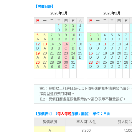
【房價日曆】
2020年1月
2020年2月
日
一
二
三
四
五
六
日
一
二
三
四
五
1
2
3
4
D
B
B
D
5
6
7
8
9
10
11
2
3
4
5
6
7
A
A
B
B
B
B
D
B
B
D
D
D
D
12
13
14
15
16
17
18
9
10
11
12
13
14
D
A
B
B
C
B
D
D
D
D
D
D
D
19
20
21
22
23
24
25
16
17
18
19
20
21
A
A
B
B
C
B
D
D
D
D
D
D
D
26
27
28
29
30
31
23
24
25
26
27
28
A
A
B
B
C
D
D
D
D
D
D
D
註1：參照以上訂房日曆和以下價格表的相對應的顏色區分
擇房型進行預訂即可。
註2：房價日曆處無顏色顯示的"-"部分表示不接受預訂。
【房價表1】（
每人每晚
房價 / 無餐） 單位：日圓
房價類別
單人間1人住
雙人間2
A
8,300
7,10