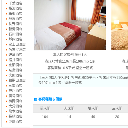
千葉酒店
橫濱酒店
箱根酒店
群馬酒店
長野酒店
新瀉酒店
石川酒店
靜岡酒店
富士山酒店
名古屋酒店
岐阜酒店
單人間客房例 準住1人
褔井酒店
客床尺寸寬110cm長198cm x 1張
客床
京都酒店
客房面積10.5平米 衛浴一體式
奈良酒店
大阪酒店
【三人間3人住客房】客房面積20平米，客床尺寸寬110cm長1
和歌山酒店
長197cm x 1張，衛浴一體式
三重酒店
神戶酒店
廣島酒店
客房種類＆間數
福岡酒店
大分酒店
單人間
大床間
雙人間
三人間
熊本酒店
長崎酒店
164
14
49
20
沖繩酒店