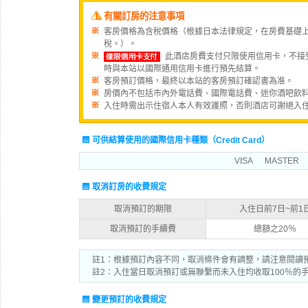
有關訂房的注意事項
客房價格為含稅價格（根據日本法律規定，在房費基礎上
稅。）。
此酒店房費支付只限使用信用卡，不接
時與本站以國際通用信用卡進行預先結算。
客房預訂價格，最終以本站的客房預訂確認書為准。
房價內不包括市內外電話費、國際電話費、迷你酒吧飲
入住時需出示住宿人本人有效護照，否則酒店可謝絕入
可供結算使用的國際信用卡種類（Credit Card）
VISA
MASTER
取消訂房的收費規定
取消預訂的期限
入住日前7日~前1
取消預訂的手續費
總額之20％
註1：根據預訂內容不同，取消條件會有調整，請注意閱讀
註2：入住當日取消預訂或無聯繫而未入住均收取100％的
變更預訂的收費規定