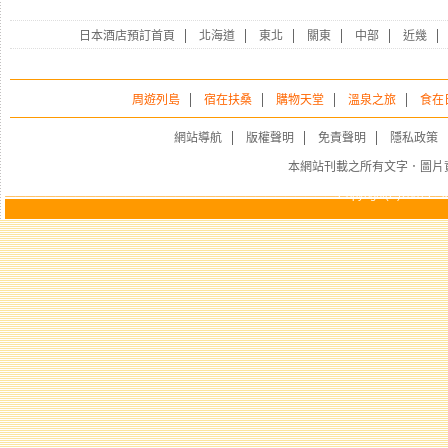
日本酒店預訂首頁
北海道
東北
關東
中部
近幾
周遊列島
宿在扶桑
購物天堂
溫泉之旅
食在
網站導航
版權聲明
免責聲明
隱私政策
本網站刊載之所有文字．圖片
Copyright(C)2001 E-Jap