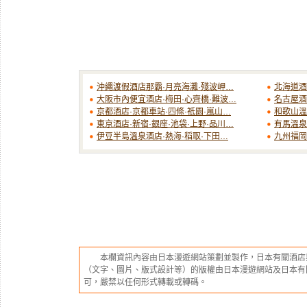
沖繩渡假酒店那霸·月亮海灘·殘波岬…
北海道酒
大阪市內便宜酒店·梅田·心齊橋·難波…
名古屋酒
京都酒店·京都車站·四條·祇園·嵐山…
和歌山溫
東京酒店·新宿·銀座·池袋·上野·品川…
有馬溫泉
伊豆半島溫泉酒店·熱海·稻取·下田…
九州福岡
本欄資訊內容由日本漫遊網站策劃並製作，日本有關酒店
（文字、圖片、版式設計等）的版權由日本漫遊網站及日本有
可，嚴禁以任何形式轉載或轉碼。