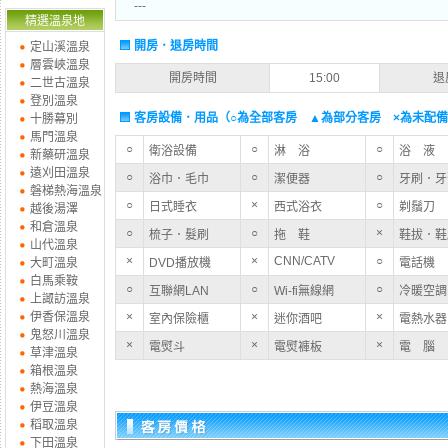
---
精選溫泉地
開房．退房時間
定山溪溫泉
層雲峽溫泉
開房時間
15:00
退
二世古溫泉
登別溫泉
客房設備．用品（○為全部客房 ▲為部分客房 ×為未配
十勝幕別
馬門溫泉
○
○
○
衛浴設備
淋 浴
浴 液
新藥研溫泉
遠刈田溫泉
○
○
○
浴巾．毛巾
潔便器
牙刷．牙
磐梯熱海溫泉
○
×
○
日式睡衣
西式浴衣
剃鬚刀
越後湯澤
和倉溫泉
○
○
×
梳子．髮刷
拖 鞋
鞋拔．鞋
山代溫泉
×
×
CNN/CATV
○
大町溫泉
DVD播放機
電話機
白馬乘鞍
○
○
○
互聯網LAN
Wi-fi無線網
冷暖空調
上諏訪溫泉
伊香保溫泉
×
×
×
室內保險櫃
迷你酒吧
電熱水器
鬼怒川溫泉
×
×
×
電熨斗
電熨褲板
電 腦
草津溫泉
箱根溫泉
熱海溫泉
伊豆溫泉
稻取溫泉
下田溫泉