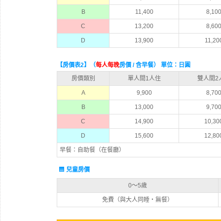
B
11,400
8,10
C
13,200
8,60
D
13,900
11,20
【房價表2】（
每人每晚
房價 / 含早餐） 單位：日圓
房價類別
單人間1人住
雙人間2
A
9,900
8,70
B
13,000
9,70
C
14,900
10,30
D
15,600
12,80
早餐：自助餐（在餐廳）
兒童房價
0〜5歲
免費（與大人同睡・無餐）