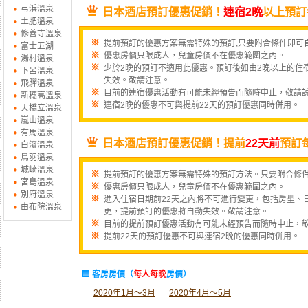
弓浜溫泉
日本酒店預訂優惠促銷！
連宿2晩
以上預訂
土肥溫泉
修善寺溫泉
提前預訂的優惠方案無需特殊的預訂,只要附合條件即可
富士五湖
優惠房價只限成人，兒童房價不在優惠範圍之內。
湯村溫泉
少於2晚的預訂不適用此優惠。預訂後如由2晚以上的住
下呂溫泉
失效。敬請注意。
飛驒溫泉
目前的連宿優惠活動有可能未經預告而隨時中止，敬請
新穗高溫泉
連宿2晚的優惠不可與提前22天的預訂優惠同時併用。
天橋立溫泉
嵐山溫泉
有馬溫泉
日本酒店預訂優惠促銷！提前
22天前
預訂
白濱溫泉
鳥羽溫泉
城崎溫泉
提前預訂的優惠方案無需特殊的預訂方法。只要附合條
宮島溫泉
優惠房價只限成人，兒童房價不在優惠範圍之內。
別府溫泉
進入住宿日期前22天之內將不可進行變更，包括房型、
由布院溫泉
更，提前預訂的優惠將自動失效。敬請注意。
目前的提前預訂優惠活動有可能未經預告而隨時中止，
提前22天的預訂優惠不可與連宿2晚的優惠同時併用。
客房房價（
每人每晚
房價）
2020年1月〜3月
2020年4月〜5月