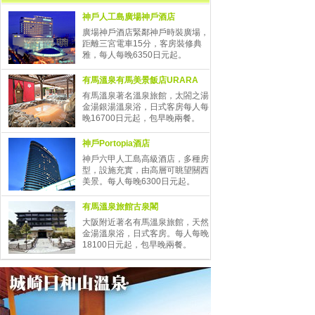
神戶人工島廣場神戶酒店
廣場神戶酒店緊鄰神戶時裝廣場，
距離三宮電車15分，客房裝修典
雅，每人每晚6350日元起。
有馬溫泉有馬美景飯店URARA
有馬溫泉著名溫泉旅館，太閤之湯
金湯銀湯溫泉浴，日式客房每人每
晚16700日元起，包早晚兩餐。
神戶Portopia酒店
神戶六甲人工島高級酒店，多種房
型，設施充實，由高層可眺望關西
美景。每人每晚6300日元起。
有馬溫泉旅館古泉閣
大阪附近著名有馬溫泉旅館，天然
金湯溫泉浴，日式客房。每人每晚
18100日元起，包早晚兩餐。