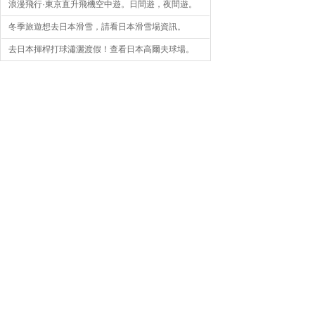
浪漫飛行·東京直升飛機空中遊。日間遊，夜間遊。
冬季旅遊想去日本滑雪，請看日本滑雪場資訊。
去日本揮桿打球瀟灑渡假！查看日本高爾夫球場。