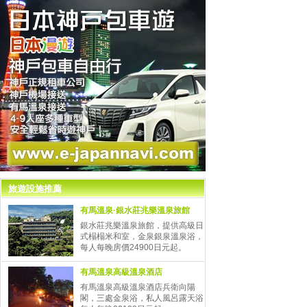
旅遊設施推薦
有馬溫泉·銀水莊兆樂溫泉旅館
銀水莊兆樂溫泉旅館，提供高級日
式榻榻米和室，金泉銀泉溫泉浴，
每人每晚房價24900日元起
。
有馬溫泉高級溫泉酒店
有馬溫泉高級溫泉酒店兵衛向陽
閣，三處金泉浴，私人風呂露天浴