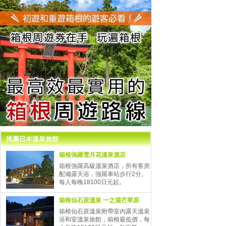
推薦日本溫泉旅館
箱根強羅雪月花溫泉酒店
箱根強羅高級溫泉酒店，所有客房
配備露天浴，強羅車站步行2分。
每人每晚18100日元起。
箱根仙石原溫泉 一之湯芒草原
箱根仙石原溫泉附帶室內露天溫泉
浴和室溫泉旅館，箱根最低價，每