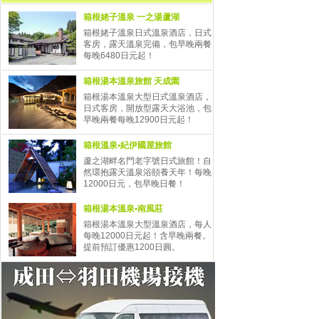
箱根姥子溫泉 一之湯蘆湖
箱根姥子溫泉日式溫泉酒店，日式
客房，
露天溫泉完備
，包早晚兩餐
每晚6480日元起！
箱根湯本溫泉旅館 天成園
箱根湯本溫泉大型日式溫泉酒店，
日式客房，開放型露天大浴池，包
早晚兩餐每晚12900日元起！
箱根溫泉•紀伊國屋旅館
蘆之湖畔名門老字號日式旅館！自
然環抱露天溫泉浴頤養天年！每晚
12000日元，包早晚日餐！
箱根湯本溫泉•南風莊
箱根湯本溫泉大型溫泉酒店，每人
每晚12000日元起！含早晚兩餐。
提前預訂優惠1200日圓。